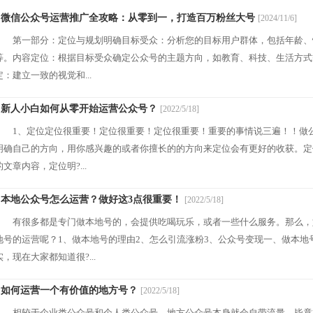
· 微信公众号运营推广全攻略：从零到一，打造百万粉丝大号
[2024/11/6]
第一部分：定位与规划明确目标受众：分析您的目标用户群体，包括年龄、
等。内容定位：根据目标受众确定公众号的主题方向，如教育、科技、生活方式
定：建立一致的视觉和...
· 新人小白如何从零开始运营公众号？
[2022/5/18]
1、定位定位很重要！定位很重要！定位很重要！重要的事情说三遍！！做
明确自己的方向，用你感兴趣的或者你擅长的的方向来定位会有更好的收获。定
的文章内容，定位明?...
· 本地公众号怎么运营？做好这3点很重要！
[2022/5/18]
有很多都是专门做本地号的，会提供吃喝玩乐，或者一些什么服务。那么，
地号的运营呢？1、做本地号的理由2、怎么引流涨粉3、公众号变现一、做本地
实，现在大家都知道很?...
· 如何运营一个有价值的地方号？
[2022/5/18]
相较于企业类公众号和个人类公众号，地方公众号本身就会自带流量，毕竟