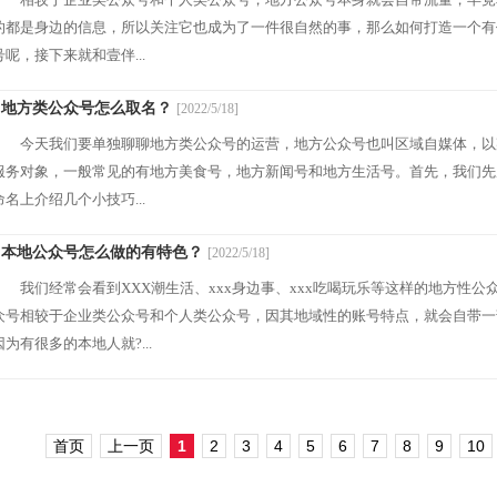
的都是身边的信息，所以关注它也成为了一件很自然的事，那么如何打造一个有
号呢，接下来就和壹伴...
· 地方类公众号怎么取名？
[2022/5/18]
今天我们要单独聊聊地方类公众号的运营，地方公众号也叫区域自媒体，以
服务对象，一般常见的有地方美食号，地方新闻号和地方生活号。首先，我们先
命名上介绍几个小技巧...
· 本地公众号怎么做的有特色？
[2022/5/18]
我们经常会看到XXX潮生活、xxx身边事、xxx吃喝玩乐等这样的地方性公
众号相较于企业类公众号和个人类公众号，因其地域性的账号特点，就会自带一
因为有很多的本地人就?...
首页
上一页
1
2
3
4
5
6
7
8
9
10