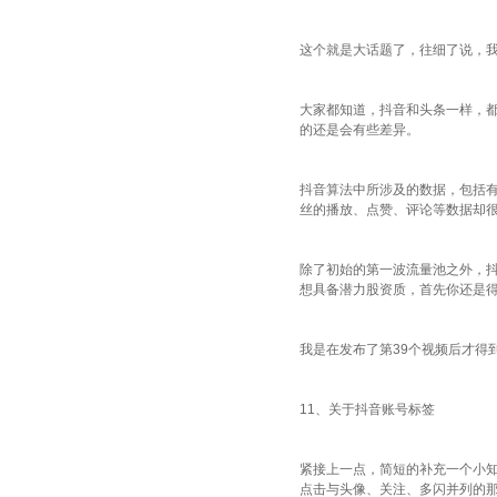
这个就是大话题了，往细了说，我
大家都知道，抖音和头条一样，都
的还是会有些差异。
抖音算法中所涉及的数据，包括
丝的播放、点赞、评论等数据却
除了初始的第一波流量池之外，抖
想具备潜力股资质，首先你还是
我是在发布了第39个视频后才得
11、关于抖音账号标签
紧接上一点，简短的补充一个小知
点击与头像、关注、多闪并列的那